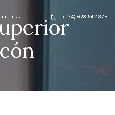
(+34) 628 642 875
uperior
-19
ES
lcón