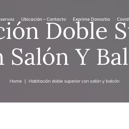
ción Doble S
servas
Ubicación – Contacto
Exprime Donostia
Covid
 Salón Y Ba
Home
Habitación doble superior con salón y balcón