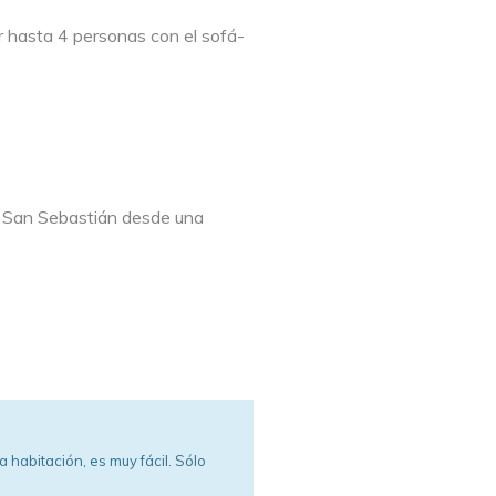
r hasta 4 personas con el sofá-
de San Sebastián desde una
 habitación, es muy fácil. Sólo