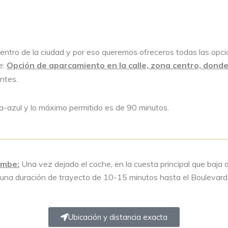
centro de la ciudad y por eso queremos ofreceros todas las opc
e:
Opción de aparcamiento en la calle, zona centro, dond
ntes.
a-azul y lo máximo permitido es de 90 minutos.
umbe:
Una vez dejado el coche, en la cuesta principal que baja d
una duración de trayecto de 10-15 minutos hasta el Boulevard, j
Ubicación y distancia exacta